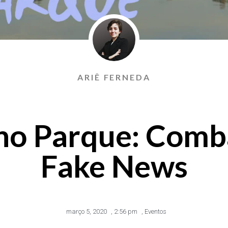
ARIÊ FERNEDA
no Parque: Comb
Fake News
março 5, 2020
,
2:56 pm
,
Eventos