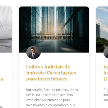
Leilões Judiciais de
In
Imóveis: Orientações
I
ca
para Investidores
D
Introdução Adquirir um imóvel em
Co
um leilão judicial pode ser uma
ind
excelente oportunidade para
sai
investidores e compradores que
a: