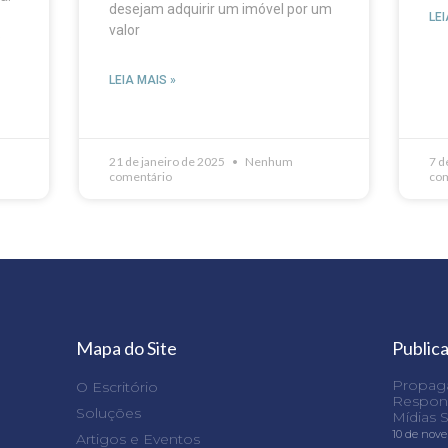
desejam adquirir um imóvel por um
LEI
valor
s
LEIA MAIS »
21 de janeiro de 2025
Nenhum
7 d
comentário
com
Mapa do Site
Public
Propaga
O Escritório
Respons
Soluções
Mídias S
10 de nov
Artigos e Eventos