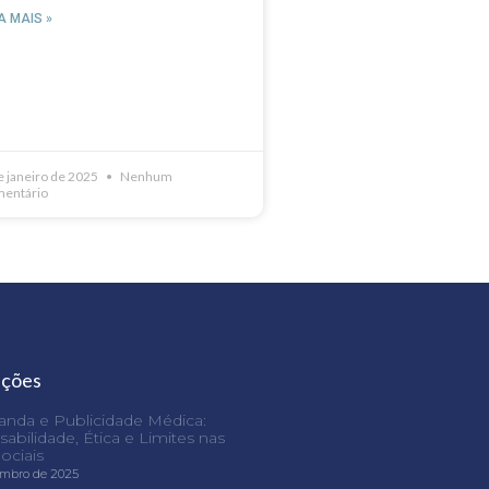
A MAIS »
e janeiro de 2025
Nenhum
entário
ações
nda e Publicidade Médica:
abilidade, Ética e Limites nas
ociais
embro de 2025