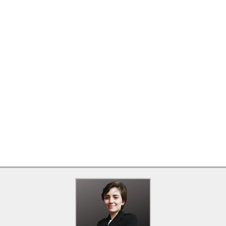
d Trump pautou-se, inclusive, na invasão de e-mails, notícias f
sa você saberia como proceder acaso fosse exposto a informa
erpretações distorcidas sobre a realidade?
 “Aula no Parque” é democratizar o conhecimento, levando ao de
 discussões ao ar livre, de modo a transpor o tradicional model
 verdadeiras.
ar dessa nova experiência e compartilhar seu conhecimento con
 em contato por e-mail ou através das redes sociais.