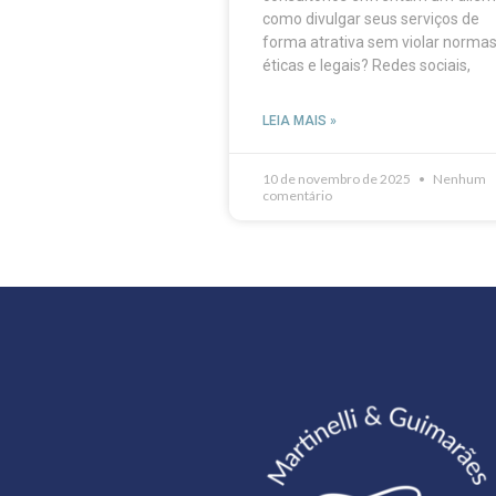
como divulgar seus serviços de
forma atrativa sem violar norma
éticas e legais? Redes sociais,
LEIA MAIS »
10 de novembro de 2025
Nenhum
comentário