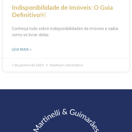
Indisponibilidade de Imóveis: O Guia
Definitivo￼
Conheça tudo sobre indisponibilidades de imóveis e saiba
como se livrar delas.
LEIA MAIS »
7 de janeiro de 2025
Nenhum comentário