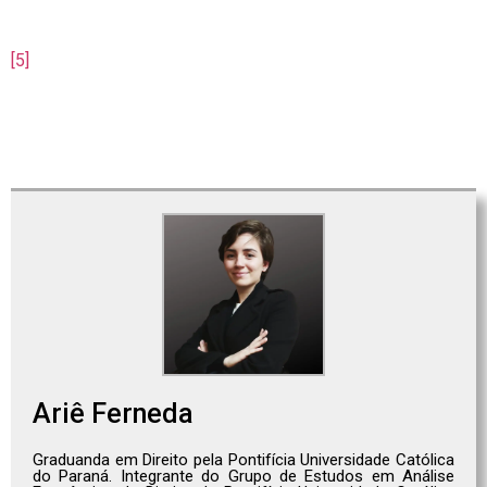
pp. 37-56, jun. 2017, p. 44.
[5]
GICO JR., Ivo Teixeira. Metodologia e Epistemologia da
Análise Econômica do Direito.
Economic Analysis of Law
Review
, Brasília, v. 1, n. 1, p. 7-32, jan./jun. 2010.
Ariê Ferneda
Graduanda em Direito pela Pontifícia Universidade Católica
do Paraná. Integrante do Grupo de Estudos em Análise