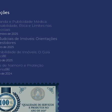
ações
nda e Publicidade Médica:
abilidade, Ética e Limites nas
ociais
embro de 2025
Judiciais de Imóveis: Orientações
vestidores
iro de 2025
nibilidade de Imóveis: O Guia
ivo￼
ro de 2025
o de Namoro e Proteção
nial￼
o de 2024