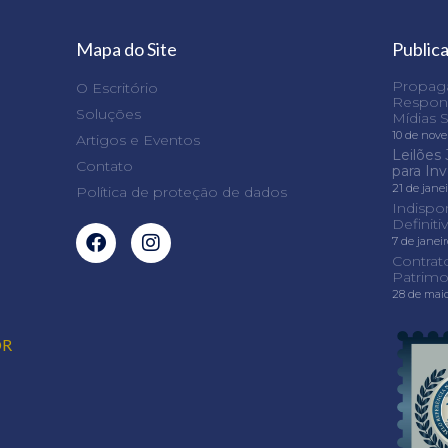
Mapa do Site
Public
Propaga
O Escritório
Respons
Soluções
Mídias S
10 de nov
Artigos e Eventos
Leilões 
Contato
para In
21 de jane
Política de proteção de dados
Indispo
Definit
7 de janei
Contrat
Patrimo
28 de mai
OR