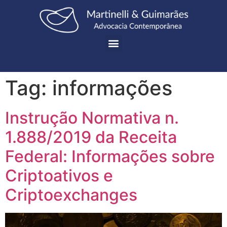
Tag:
informações
Instrução Normativa n.
1.888/2019 da Receita
Federal: Informações sobre
Criptoativos e
Criptoexchanges