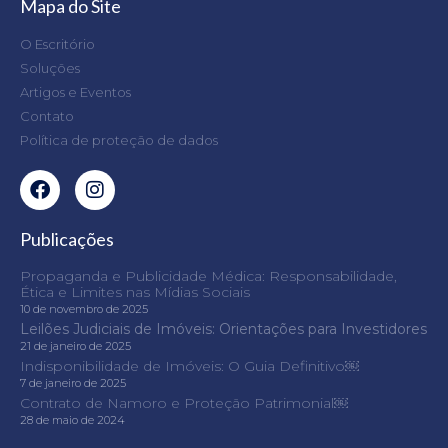
Mapa do Site
O Escritório
Soluções
Artigos e Eventos
Contato
Política de proteção de dados
Publicações
Propaganda e Publicidade Médica: Responsabilidade,
Ética e Limites nas Mídias Sociais
10 de novembro de 2025
Leilões Judiciais de Imóveis: Orientações para Investidores
21 de janeiro de 2025
Indisponibilidade de Imóveis: O Guia Definitivo￼
7 de janeiro de 2025
Contrato de Namoro e Proteção Patrimonial￼
28 de maio de 2024