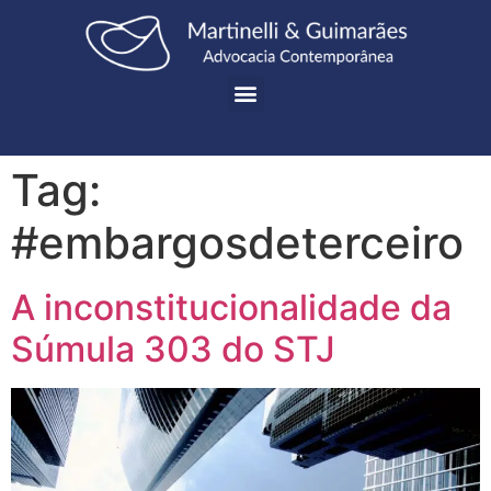
Tag:
#embargosdeterceiro
A inconstitucionalidade da
Súmula 303 do STJ