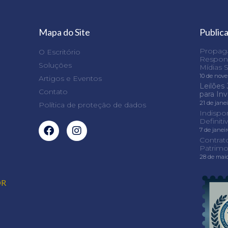
Mapa do Site
Public
Propaga
O Escritório
Respons
Soluções
Mídias S
10 de nov
Artigos e Eventos
Leilões 
Contato
para In
21 de jane
Política de proteção de dados
Indispo
Definit
7 de janei
Contrat
Patrimo
28 de mai
OR