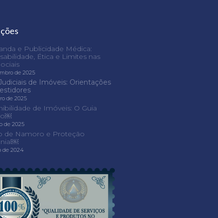
ações
nda e Publicidade Médica:
abilidade, Ética e Limites nas
ociais
embro de 2025
Judiciais de Imóveis: Orientações
vestidores
iro de 2025
nibilidade de Imóveis: O Guia
ivo￼
ro de 2025
o de Namoro e Proteção
nial￼
o de 2024