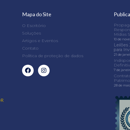
Mapa do Site
Public
Propaga
O Escritório
Respons
Soluções
Mídias S
10 de nov
Artigos e Eventos
Leilões 
Contato
para In
21 de jane
Política de proteção de dados
Indispo
Definit
7 de janei
Contrat
Patrimo
28 de mai
OR