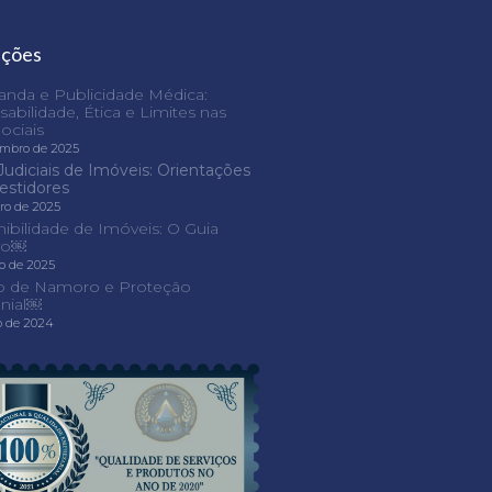
ações
nda e Publicidade Médica:
abilidade, Ética e Limites nas
ociais
embro de 2025
Judiciais de Imóveis: Orientações
vestidores
iro de 2025
nibilidade de Imóveis: O Guia
ivo￼
ro de 2025
o de Namoro e Proteção
nial￼
o de 2024